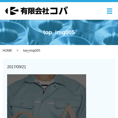
メ
top_img005
HOME
top_img005
2017/09/21