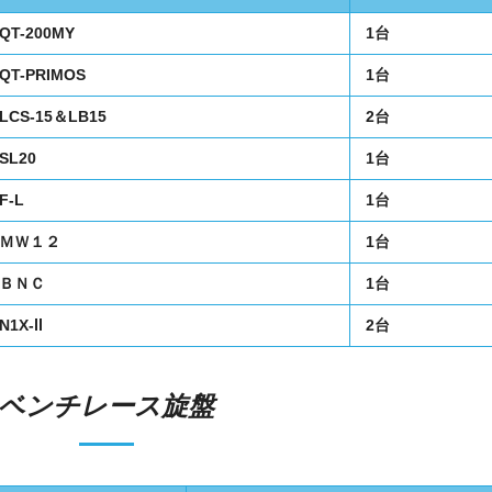
QT-200MY
1台
QT-PRIMOS
1台
LCS-15＆LB15
2台
SL20
1台
F-L
1台
ＭＷ１２
1台
ＢＮＣ
1台
N1X-Ⅱ
2台
ベンチレース旋盤