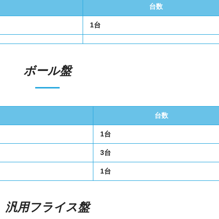
台数
1台
ボール盤
台数
1台
3台
1台
汎用フライス盤