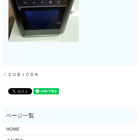
ＣＵＢＩＣＯＮ
HOME